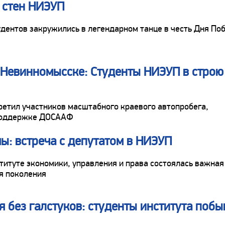
 стен НИЭУП
удентов закружились в легендарном танце в честь Дня По
 Невинномысске: Студенты НИЭУП в строю
ретил участников масштабного краевого автопробега,
 поддержке ДОСААФ
ы: встреча с депутатом в НИЭУП
итуте экономики, управления и права состоялась важная
я поколения
 без галстуков: студенты института побы