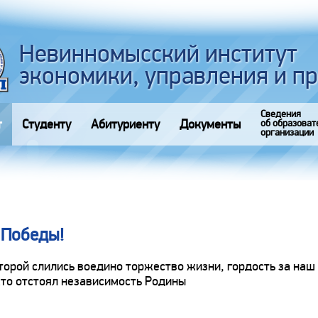
Невинномысский институт
экономики, управления и п
Сведения
т
Студенту
Абитуриенту
Документы
об образоват
организации
 Победы!
оторой слились воедино торжество жизни, гордость за наш
 кто отстоял независимость Родины