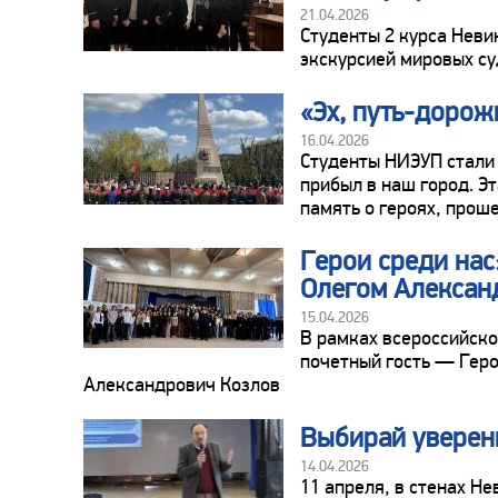
21.04.2026
Студенты 2 курса Неви
экскурсией мировых су
«Эх, путь-дорож
16.04.2026
Студенты НИЭУП стали 
прибыл в наш город. Э
память о героях, прош
Герои среди нас
Олегом Алексан
15.04.2026
В рамках всероссийско
почетный гость — Гер
Александрович Козлов
Выбирай уверен
14.04.2026
11 апреля, в стенах Н