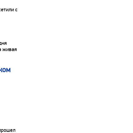
сетили с
дня
а живая
иком
 прошел