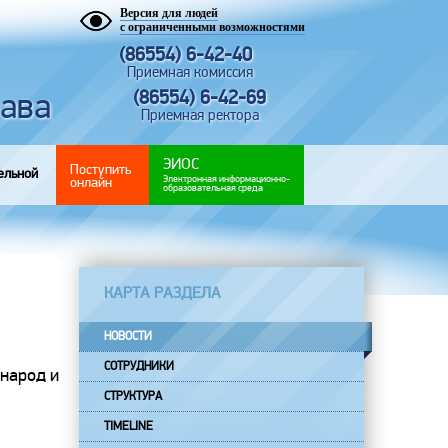
Версия для людей
с ограниченными возможностями
(86554) 6-42-40
Приемная комиссия
рава
(86554) 6-42-69
Приемная ректора
ЭИОС
Поступить
ельной
Электронная информационно-
онлайн
образовательная среда
КАРТА РАЗДЕЛА
НОВОСТИ
СОТРУДНИКИ
 народ и
СТРУКТУРА
TIMELINE