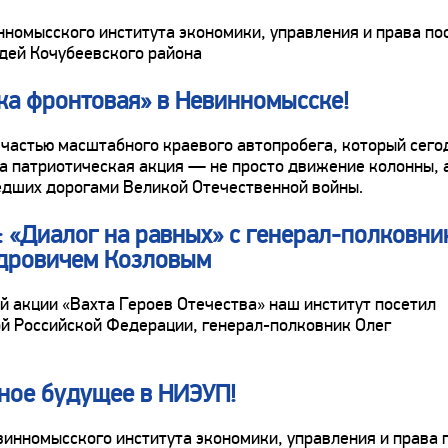
нномысского института экономики, управления и права по
дей Кочубеевского района
ка фронтовая» в Невинномысске!
частью масштабного краевого автопробега, который сего
та патриотическая акция — не просто движение колонны, 
едших дорогами Великой Отечественной войны.
: «Диалог на равных» с генерал-полковн
дровичем Козловым
й акции «Вахта Героев Отечества» наш институт посетил
ой Российской Федерации, генерал-полковник Олег
ное будущее в НИЭУП!
евинномысского института экономики, управления и права